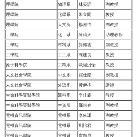
理學院
物理系
林晏詳
副教授
理學院
化學系
朱立岡
教授
理學院
天文所
楊湘怡
副教授
工學院
化工系
陳靖天
助理教授
工學院
材料系
龔佩雲
副教授
工學院
工工系
陳建良
教授
原子科學院
工科系
歐陽汎怡
教授
人文社會學院
中文系
羅仕龍
副教授
人文社會學院
外語系
黃伊岑
講師
生命科學暨醫學院
醫科系
李佳霖
教授
生命科學暨醫學院
生資所
鄭惠春
副教授
電機資訊學院
電機系
李依珊
副教授
電機資訊學院
電機系
劉怡君
副教授
電機資訊學院
電機系
盧向成
教授