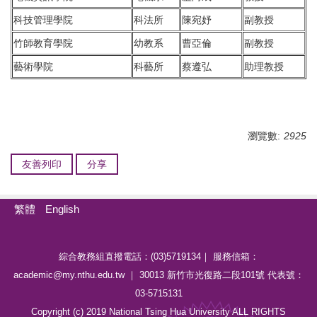
科技管理學院
科法所
陳宛妤
副教授
竹師教育學院
幼教系
曹亞倫
副教授
藝術學院
科藝所
蔡遵弘
助理教授
瀏覽數:
2925
友善列印
分享
繁體
English
綜合教務組直撥電話：(03)5719134｜ 服務信箱：
academic@my.nthu.edu.tw ｜ 30013 新竹市光復路二段101號 代表號：
03-5715131
Copyright (c) 2019 National Tsing Hua University ALL RIGHTS