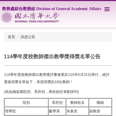
跳
教務處綜合教務組 Division of General Academic Affairs
到
主
要
內
容
區
首頁
訊息公告
114學年度校教師傑出教學獎得獎名單公告
114學年度校教師傑出教學獎評審會業於115年5月31日舉行，經評
選後得獎名單如下，恭賀得獎的18位教師！
(依組織架構院別、系所別，再依姓氏筆劃排列)
院別
系所別
教師姓名
職稱
理學院
數學系
朱家杰
副教授