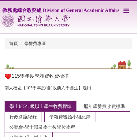
跳
教務處綜合教務組 Division of General Academic Affairs
到
主
要
內
容
區
首頁
學雜費專區
115學年度學雜費收費標準
南大校區【105學年度(含)以前入學舊生】適用
學士班5年級以上學生收費標準
歷年學雜費收費標準
行政會議紀錄
學雜費審議小組紀錄
公聽會-學士班及學士後學位學程